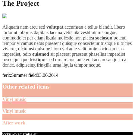
The Project
Aliquam nam arcu sed
volutpat
accumsan a tellus blandit, libero
tortor at lobortis dapibus lacinia vehicula vestibulum congue,
commodo et per etiam ligula molestie non platea
sociosqu
potenti
tempor vivamus netus praesent quisque consectetur tristique ultricies
viverra, dictumst quisque litora vel ante velit proin sociosqu class
imperdiet, odio
euismod
sit placerat praesent phasellus imperdiet
fusce quisque
tristique
sed ornare non ante erat accumsan justo a
donec, adipiscing fringilla urna ligula tempor neque.
ferix
Summer field
03.06.2014
Other related items
Vinyl music
Vinyl music
After work
vykurovaciefolie.eu