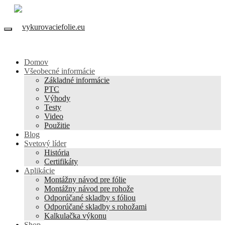
Domov
Všeobecné informácie
Základné informácie
PTC
Výhody
Testy
Video
Použitie
Blog
Svetový líder
História
Certifikáty
Aplikácie
Montážny návod pre fólie
Montážny návod pre rohože
Odporúčané skladby s fóliou
Odporúčané skladby s rohožami
Kalkulačka výkonu
Shop