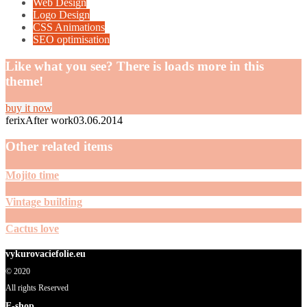
Web Design
Logo Design
CSS Animations
SEO optimisation
Like what you see? There is loads more in this
theme!
buy it now
ferix
After work
03.06.2014
Other related items
Mojito time
Vintage building
Cactus love
vykurovaciefolie.eu
© 2020
All rights Reserved
E-shop