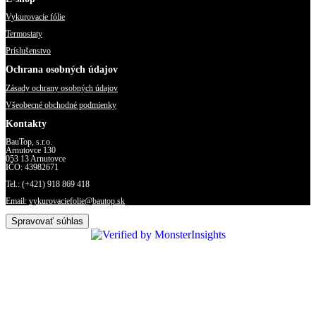
Vykurovacie fólie
Termostaty
Príslušenstvo
Ochrana osobných údajov
Zásady ochrany osobných údajov
Všeobecné obchodné podmienky
Kontakty
BauTop, s.r.o.
Arnutovce 130
053 13 Arnutovce
IČO: 43982671
Tel.: (+421) 918 869 418
Email:
vykurovaciefolie@bautop.sk
Spravovať súhlas