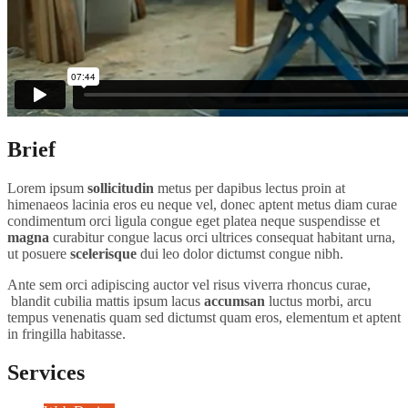
Brief
Lorem ipsum
sollicitudin
metus per dapibus lectus proin at
himenaeos lacinia eros eu neque vel, donec aptent metus diam curae
condimentum orci ligula congue eget platea neque suspendisse et
magna
curabitur congue lacus orci ultrices consequat habitant urna,
ut posuere
scelerisque
dui leo dolor dictumst congue nibh.
Ante sem orci adipiscing auctor vel risus viverra rhoncus curae,
blandit cubilia mattis ipsum lacus
accumsan
luctus morbi, arcu
tempus venenatis quam sed dictumst quam eros, elementum et aptent
in fringilla habitasse.
Services