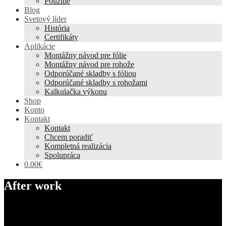
Použitie
Blog
Svetový líder
História
Certifikáty
Aplikácie
Montážny návod pre fólie
Montážny návod pre rohože
Odporúčané skladby s fóliou
Odporúčané skladby s rohožami
Kalkulačka výkonu
Shop
Konto
Kontakt
Kontakt
Chcem poradiť
Kompletná realizácia
Spolupráca
0.00€
After work