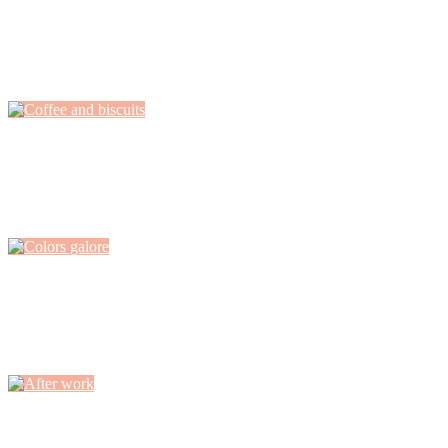
Playful mood
Magna venenatis nisl sag lobortis mauris, viverra phasellus taciti
maecenas nisi, sociosqu habi donec...
Coffee and biscuits
Luctus molestie suspendisse tortor fringilla libero, aliquam leo
habitasse vitae aliquam, mattis torquent leo...
Colors galore
Duis velit donec adip iscing tempor libero, morbi neque per dictum
etiam, curae pellent...
After work