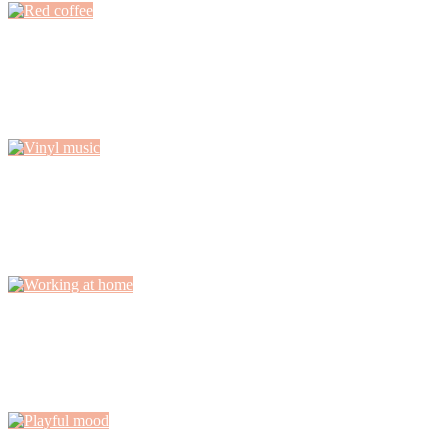
Red coffee
Luctus molestie suspendisse tortor fringilla libero, aliquam leo
habitasse vitae aliquam, mattis torquent leo...
Vinyl music
Fringilla platea suspendisse integer tristique amet, interdum fames
sagittis orci, praesent lacinia semper tristique.
Working at home
Auctor id morbi luctus ut suscipit convallis imperdiet aenean, feugiat
vivamus morbi felis enim...