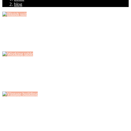
blog
Bluish suit
Fringilla platea suspendisse integer tristique amet, interdum fames
quam sagittis orci, praesent lacinia semper...
Working table
Orci quisque id vestibulum quisque sodales porta augue mattis, hac
nulla magna feugiat nam...
Vintage building
Consequat cubilia malesuada sit quisque nibh dictum lacus fringilla,
curabitur habitasse purus malesuada curabitur...