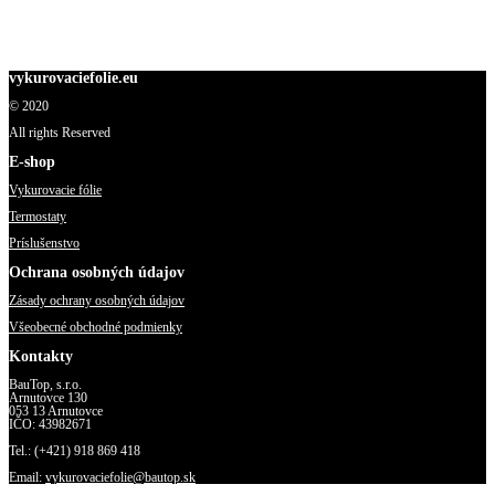
Magna venenatis nisl sagittis lobortis mauris, viverra phasellus taciti
maecenas nisi, sociosqu habitant suscipit...
vykurovaciefolie.eu
© 2020
All rights Reserved
E-shop
Vykurovacie fólie
Termostaty
Príslušenstvo
Ochrana osobných údajov
Zásady ochrany osobných údajov
Všeobecné obchodné podmienky
Kontakty
BauTop, s.r.o.
Arnutovce 130
053 13 Arnutovce
IČO: 43982671
Tel.: (+421) 918 869 418
Email:
vykurovaciefolie@bautop.sk