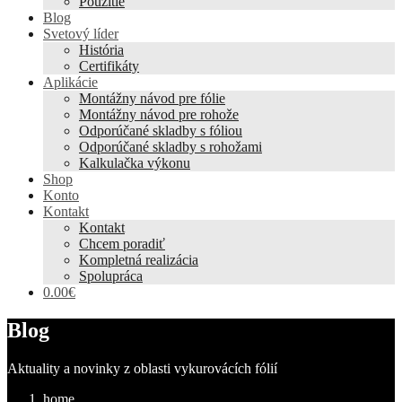
Použitie
Blog
Svetový líder
História
Certifikáty
Aplikácie
Montážny návod pre fólie
Montážny návod pre rohože
Odporúčané skladby s fóliou
Odporúčané skladby s rohožami
Kalkulačka výkonu
Shop
Konto
Kontakt
Kontakt
Chcem poradiť
Kompletná realizácia
Spolupráca
0.00€
Blog
Aktuality a novinky z oblasti vykurovácích fólií
home