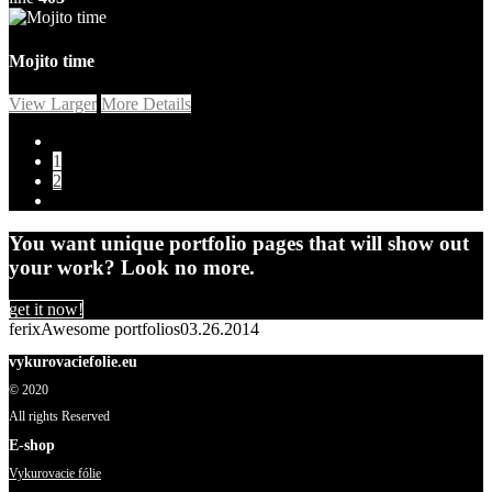
Mojito time
View Larger
More Details
1
2
You want unique portfolio pages that will show out
your work? Look no more.
get it now!
ferix
Awesome portfolios
03.26.2014
vykurovaciefolie.eu
© 2020
All rights Reserved
E-shop
Vykurovacie fólie