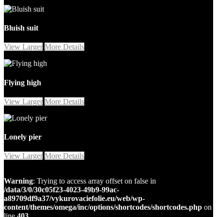
Bluish suit
View Larger
More Details
Flying high
View Larger
More Details
Lonely pier
View Larger
More Details
Warning
: Trying to access array offset on false in
/data/3/0/30c05f23-4023-49b9-99ac-
a89709df9a37/vykurovaciefolie.eu/web/wp-
content/themes/omega/inc/options/shortcodes/shortcodes.php
on
line
403