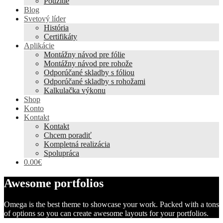
Použitie
Blog
Svetový líder
História
Certifikáty
Aplikácie
Montážny návod pre fólie
Montážny návod pre rohože
Odporúčané skladby s fóliou
Odporúčané skladby s rohožami
Kalkulačka výkonu
Shop
Konto
Kontakt
Kontakt
Chcem poradiť
Kompletná realizácia
Spolupráca
0.00€
Awesome portfolios
Omega is the best theme to showcase your work. Packed with a tons
of options so you can create awesome layouts for your portfolios.