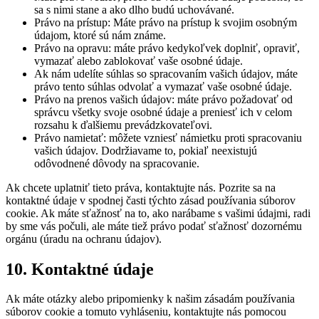
sa s nimi stane a ako dlho budú uchovávané.
Právo na prístup: Máte právo na prístup k svojim osobným
údajom, ktoré sú nám známe.
Právo na opravu: máte právo kedykoľvek doplniť, opraviť,
vymazať alebo zablokovať vaše osobné údaje.
Ak nám udelíte súhlas so spracovaním vašich údajov, máte
právo tento súhlas odvolať a vymazať vaše osobné údaje.
Právo na prenos vašich údajov: máte právo požadovať od
správcu všetky svoje osobné údaje a preniesť ich v celom
rozsahu k ďalšiemu prevádzkovateľovi.
Právo namietať: môžete vzniesť námietku proti spracovaniu
vašich údajov. Dodržiavame to, pokiaľ neexistujú
odôvodnené dôvody na spracovanie.
Ak chcete uplatniť tieto práva, kontaktujte nás. Pozrite sa na
kontaktné údaje v spodnej časti týchto zásad používania súborov
cookie. Ak máte sťažnosť na to, ako narábame s vašimi údajmi, radi
by sme vás počuli, ale máte tiež právo podať sťažnosť dozornému
orgánu (úradu na ochranu údajov).
10. Kontaktné údaje
Ak máte otázky alebo pripomienky k našim zásadám používania
súborov cookie a tomuto vyhláseniu, kontaktujte nás pomocou