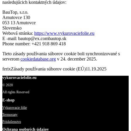
nasledujúcich kontaktných údajov:
BauTop, s.r.o.
Arnutovce 130
053 13 Arnutovce
Slovensko
Webová stránka:
https://www.vykurovaciefolie.eu
E -mail:
bautop@
ex.com
bautop.sk
Phone number: +421 918 869 418
Tieto zásady používania súborov cookie boli synchronizované s
serverom
cookiedatabase.org
v 24. december 2025.
ferix
Zásady používania súborov cookie (EÚ)
11.19.2025
vykurovaciefolie.eu
© 2020
All rights Reserved
E-shop
Vykurovacie fólie
Termostaty
Príslušenstvo
Ochrana osobných údajov