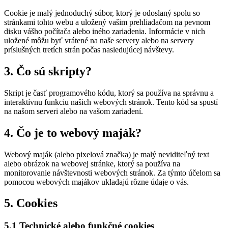
Cookie je malý jednoduchý súbor, ktorý je odoslaný spolu so
stránkami tohto webu a uložený vašim prehliadačom na pevnom
disku vášho počítača alebo iného zariadenia. Informácie v nich
uložené môžu byť vrátené na naše servery alebo na servery
príslušných tretích strán počas nasledujúcej návštevy.
3. Čo sú skripty?
Skript je časť programového kódu, ktorý sa používa na správnu a
interaktívnu funkciu našich webových stránok. Tento kód sa spustí
na našom serveri alebo na vašom zariadení.
4. Čo je to webový maják?
Webový maják (alebo pixelová značka) je malý neviditeľný text
alebo obrázok na webovej stránke, ktorý sa používa na
monitorovanie návštevnosti webových stránok. Za týmto účelom sa
pomocou webových majákov ukladajú rôzne údaje o vás.
5. Cookies
5.1 Technické alebo funkčné cookies