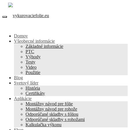
Domov
Všeobecné informácie
Základné informácie
PTC
Výhody
Testy
Video
Použitie
Blog
Svetový líder
História
Certifikáty
Aplikácie
Montážny návod pre fólie
Montážny návod pre rohože
Odporúčané skladby s fóliou
Odporúčané skladby s rohožami
Kalkulačka výkonu
Shop