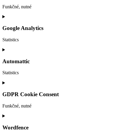
js
Funkčné, nutné
Consent
to
service
Google Analytics
visual-
composer
Statistics
Consent
to
service
Automattic
google-
analytics
Statistics
Consent
to
service
GDPR Cookie Consent
automattic
Funkčné, nutné
Consent
to
service
Wordfence
gdpr-