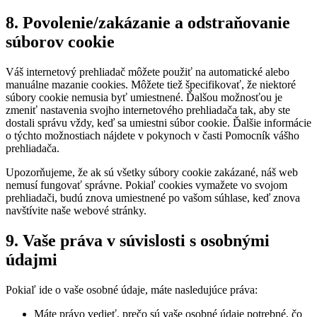
8. Povolenie/zakázanie a odstraňovanie
súborov cookie
Váš internetový prehliadač môžete použiť na automatické alebo
manuálne mazanie cookies. Môžete tiež špecifikovať, že niektoré
súbory cookie nemusia byť umiestnené. Ďalšou možnosťou je
zmeniť nastavenia svojho internetového prehliadača tak, aby ste
dostali správu vždy, keď sa umiestni súbor cookie. Ďalšie informácie
o týchto možnostiach nájdete v pokynoch v časti Pomocník vášho
prehliadača.
Upozorňujeme, že ak sú všetky súbory cookie zakázané, náš web
nemusí fungovať správne. Pokiaľ cookies vymažete vo svojom
prehliadači, budú znova umiestnené po vašom súhlase, keď znova
navštívite naše webové stránky.
9. Vaše práva v súvislosti s osobnými
údajmi
Pokiaľ ide o vaše osobné údaje, máte nasledujúce práva:
Máte právo vedieť, prečo sú vaše osobné údaje potrebné, čo