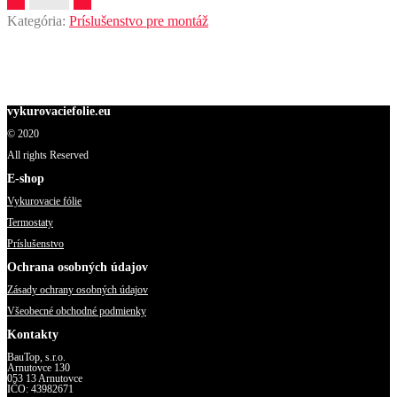
do
Kategória:
Príslušenstvo pre montáž
sadrokartónu
ø72x46
Jednoduchá zapustená montáž: Na inštaláciu do dutých stien zo
mm
sadrokartónu alebo dreva, OSB dosky. Pre bezpečnú inštaláciu
svietidiel, vypínačov a zásuviek.
vykurovaciefolie.eu
© 2020
All rights Reserved
E-shop
Vykurovacie fólie
Termostaty
Príslušenstvo
Ochrana osobných údajov
Zásady ochrany osobných údajov
Všeobecné obchodné podmienky
Kontakty
BauTop, s.r.o.
Arnutovce 130
053 13 Arnutovce
IČO: 43982671