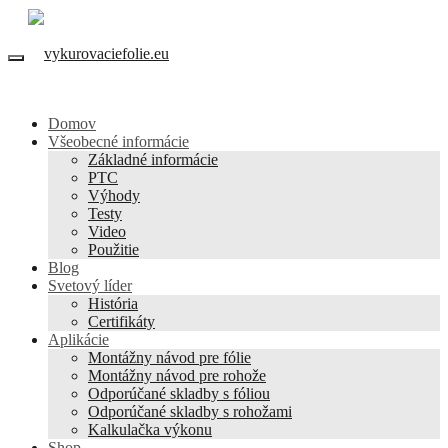
Domov
Všeobecné informácie
Základné informácie
PTC
Výhody
Testy
Video
Použitie
Blog
Svetový líder
História
Certifikáty
Aplikácie
Montážny návod pre fólie
Montážny návod pre rohože
Odporúčané skladby s fóliou
Odporúčané skladby s rohožami
Kalkulačka výkonu
Shop