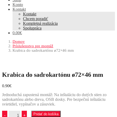
Konto
Kontakt
Kontakt
Chcem poradiť
Kompletná realizácia
Spolupráca
0.00€
Domov
Príslušenstvo pre montáž
Krabica do sadrokartónu ø72×46 mm
Krabica do sadrokartónu ø72×46 mm
0.90
€
Jednoduchá zapustená montáž: Na inštaláciu do dutých stien zo
sadrokartónu alebo dreva, OSB dosky. Pre bezpečnú inštaláciu
svietidiel, vypínačov a zásuviek.
množstvo
Pridať do košíka
-
+
Krabica