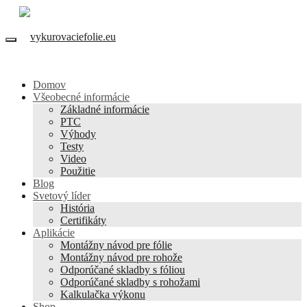
Domov
Všeobecné informácie
Základné informácie
PTC
Výhody
Testy
Video
Použitie
Blog
Svetový líder
História
Certifikáty
Aplikácie
Montážny návod pre fólie
Montážny návod pre rohože
Odporúčané skladby s fóliou
Odporúčané skladby s rohožami
Kalkulačka výkonu
Shop