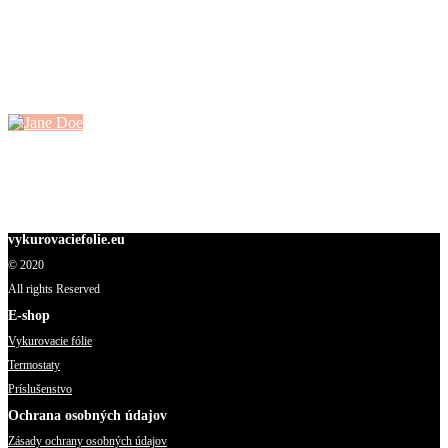
Sam Due jr
The four whales slain that evening had died wide apart; one, far to
windward;...
Jane Doe
In the center of the roof was a great light, as bright as the...
vykurovaciefolie.eu
© 2020
All rights Reserved
E-shop
Vykurovacie fólie
Termostaty
Príslušenstvo
Ochrana osobných údajov
Zásady ochrany osobných údajov