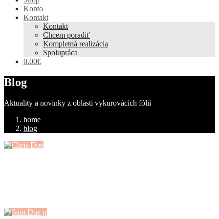
Konto
Kontakt
Kontakt
Chcem poradiť
Kompletná realizácia
Spolupráca
0.00€
Blog
Aktuality a novinky z oblasti vykurovácích fólií
home
blog
Chris Doe
Not seldom in this life, when, on the right side, fortune's favourites
sail close...